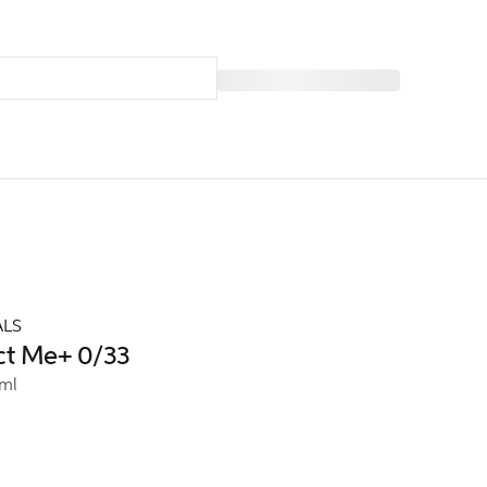
ALS
ct Me+ 0/33
ml