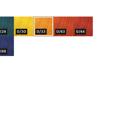
/28
0/30
0/33
0/43
0/44
/88