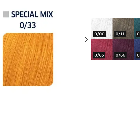
0/00
0/11
0
0/65
0/66
0