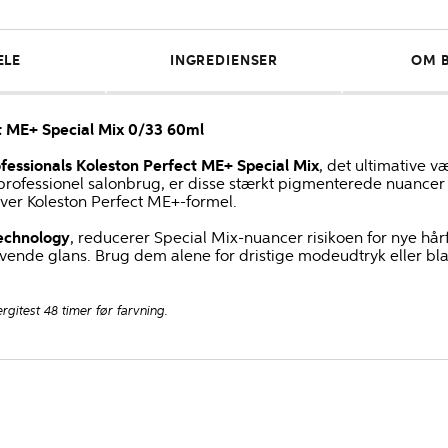
ELE
INGREDIENSER
OM 
ct ME+ Special Mix 0/33 60ml
fessionals Koleston Perfect ME+ Special Mix
, det ultimative væ
l professionel salonbrug, er disse stærkt pigmenterede nuancer id
ver Koleston Perfect ME+-formel.
echnology
, reducerer Special Mix-nuancer risikoen for nye hår
vende glans. Brug dem alene for dristige modeudtryk eller bl
ergitest 48 timer før farvning.