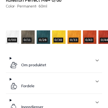
Koleston Perfect Me+ 0/88
Color
Permanent
60ml
0/00
0/11
0/28
0/30
0/33
0/43
0/44
Om produktet
Fordele
Ingredienser