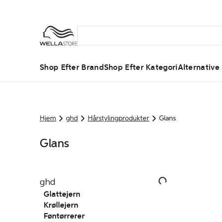
Shop Efter Brand
Shop Efter Kategori
Alternative
Hjem
ghd
Hårstylingprodukter
Glans
Glans
ghd
Glattejern
Krøllejern
Føntørrerer