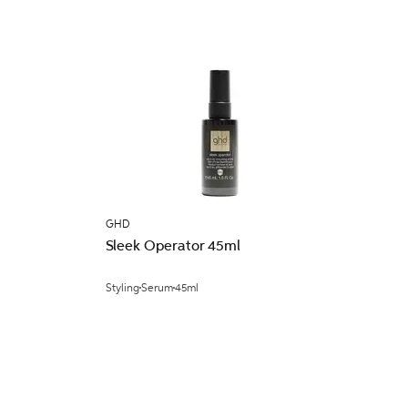
GHD
Sleek Operator 45ml
Styling
Serum
45ml