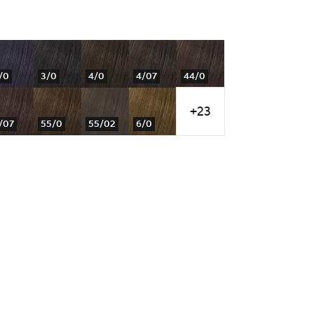
/0
3/0
4/0
4/07
44/0
+23
/07
55/0
55/02
6/0