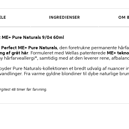
ELE
INGREDIENSER
OM 
ct ME+ Pure Naturals 9/04 60ml
n Perfect ME+ Pure Naturals
, den foretrukne permanente hårfar
g af gråt hår
. Formuleret med Wellas patenterede
ME+ tekno
n ny hårfarveallergi*, samtidig med at den leverer rene, afbala
ilbyder Pure Naturals-kollektionen et bredt udvalg af nuancer ins
orvandlinger. Fra varme gyldne blondiner til dybe naturlige br
rgitest 48 timer før farvning.