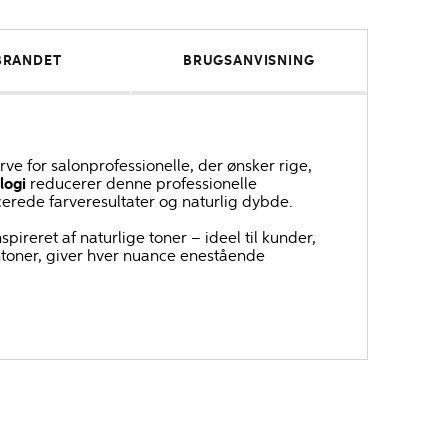
BRANDET
BRUGSANVISNING
ve for salonprofessionelle, der ønsker rige,
logi
reducerer denne professionelle
ncerede farveresultater og naturlig dybde.
pireret af naturlige toner – ideel til kunder,
untoner, giver hver nuance enestående