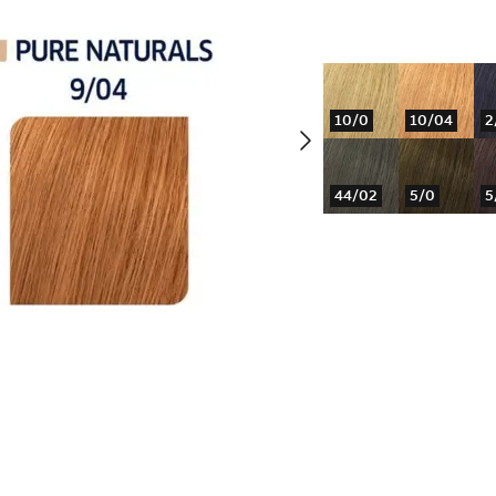
10/0
10/04
2
44/02
5/0
5