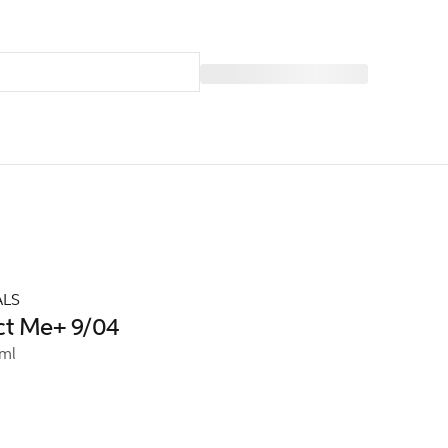
ALS
ct Me+ 9/04
ml