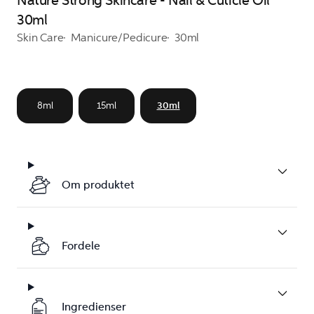
Nature Strong Skincare - Nail & Cuticle Oil
30ml
Skin Care
Manicure/Pedicure
30ml
8ml
15ml
30ml
Om produktet
Fordele
Ingredienser