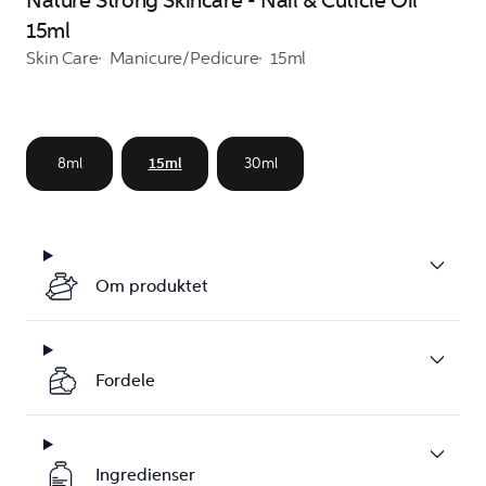
Nature Strong Skincare - Nail & Cuticle Oil
15ml
Skin Care
Manicure/Pedicure
15ml
8ml
15ml
30ml
Om produktet
Fordele
Ingredienser