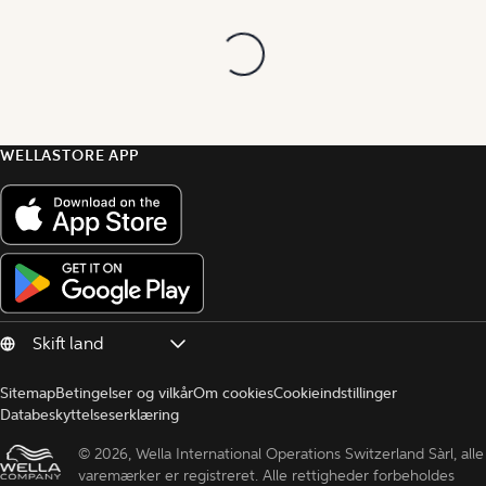
WELLASTORE APP
Sitemap
Betingelser og vilkår
Om cookies
Cookieindstillinger
Databeskyttelseserklæring
© 
2026, Wella International Operations Switzerland Sàrl, alle 
varemærker er registreret. Alle rettigheder forbeholdes