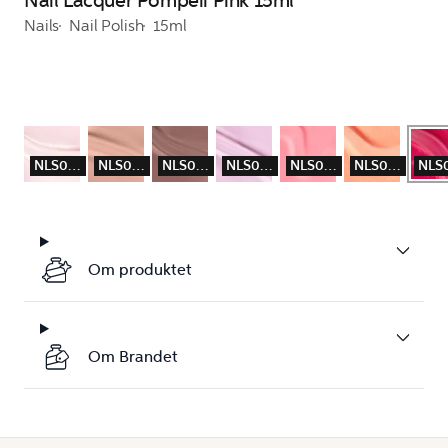
Nail Lacquer Pompeii Pink 15ml
Nails
Nail Polish
15ml
NLS061
NLS062
NLS063
NLS064
NLS065
NLS066
Om produktet
Om Brandet