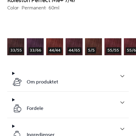
Koleston Perfect Me+ 7/47
Color
Permanent
60ml
33/55
33/66
44/44
44/65
5/5
55/55
55/
Om produktet
Fordele
Ingredienser