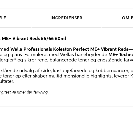
ELE
INGREDIENSER
OM 
ct ME+ Vibrant Reds 55/66 60ml
e med
Wella Professionals Koleston Perfect ME+ Vibrant Reds
—d
e og glans. Formuleret med Wellas banebrydende
ME+ Techn
allergier* og sikrer rene, balancerede toner og enestående fa
et slående udvalg af røde, kastanjefarvede og kobbernuancer, d
e toner op eller skaber multidimensionelle highlights, leverer 
ltater.
rgitest 48 timer før farvning.