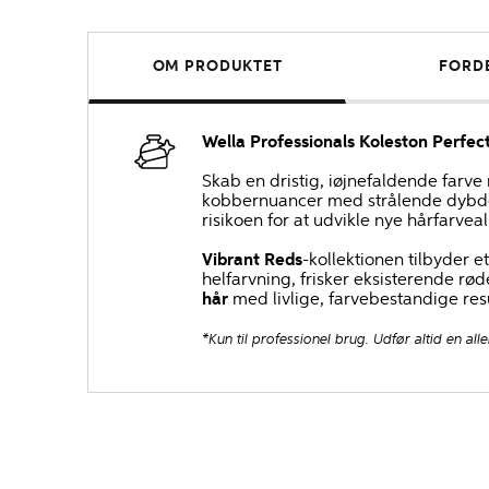
OM PRODUKTET
FORD
Wella Professionals Koleston Perfe
Skab en dristig, iøjnefaldende farv
kobbernuancer med strålende dybd
risikoen for at udvikle nye hårfarve
Vibrant Reds
-kollektionen tilbyder 
helfarvning, frisker eksisterende rød
hår
med livlige, farvebestandige resu
*Kun til professionel brug. Udfør altid en alle