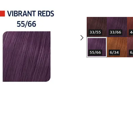
33/55
33/66
4
55/66
6/34
6