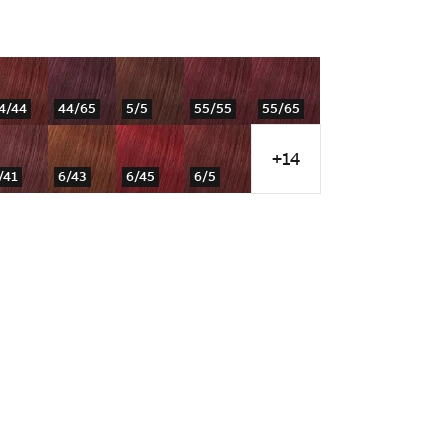
4/44
44/65
5/5
55/55
55/65
+14
/41
6/43
6/45
6/5