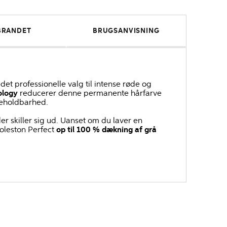
BRANDET
BRUGSANVISNING
et professionelle valg til intense røde og
ology
reducerer denne permanente hårfarve
rveholdbarhed.
er skiller sig ud. Uanset om du laver en
Koleston Perfect
op til 100 % dækning af grå