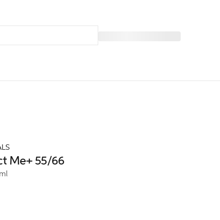
ALS
ct Me+ 55/66
ml