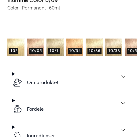
Illumina Color 8/69
Color
Permanent
60ml
10/
10/05
10/1
10/34
10/36
10/38
10/
Om produktet
Fordele
Ingredienser