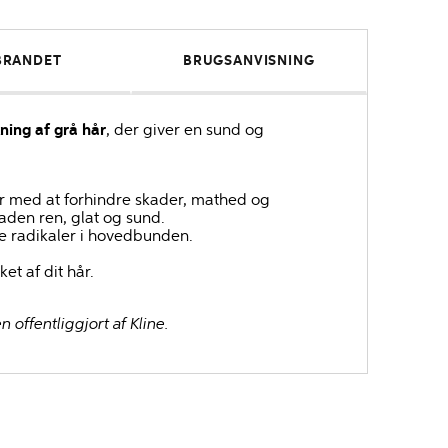
BRANDET
BRUGSANVISNING
ning af grå hår
, der giver en sund og
r med at forhindre skader, mathed og
laden ren, glat og sund.
ie radikaler i hovedbunden.
et af dit hår.
offentliggjort af Kline.