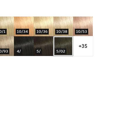
0/1
10/34
10/36
10/38
10/53
+35
0/93
4/
5/
5/02