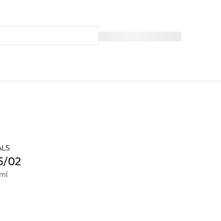
ALS
 5/02
ml