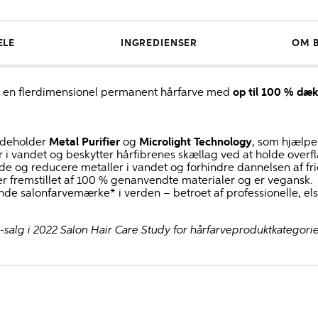
ELE
INGREDIENSER
OM 
 en flerdimensionel permanent hårfarve med
op til 100 % dæk
ndeholder
Metal Purifier
og
Microlight Technology
, som hjælpe
er i vandet og beskytter hårfibrenes skællag ved at holde overf
nde og reducere metaller i vandet og forhindre dannelsen af fr
 fremstillet af 100 % genanvendte materialer og er vegansk.
nde salonfarvemærke* i verden – betroet af professionelle, elsk
alg i 2022 Salon Hair Care Study for hårfarveproduktkategorien 