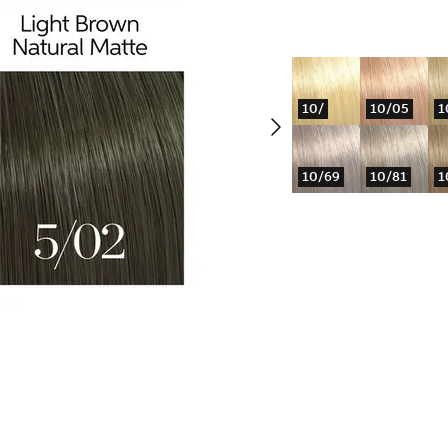
10/
10/05
1
10/69
10/81
1