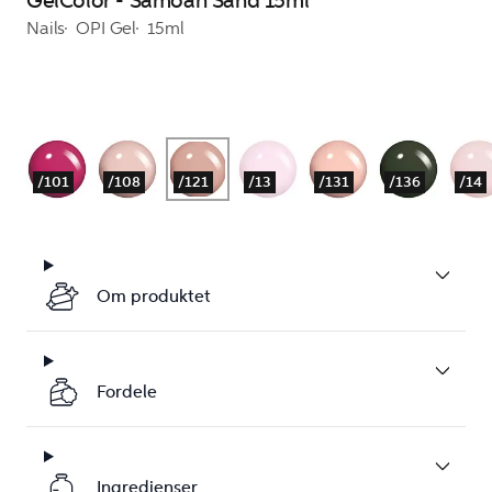
GelColor - Samoan Sand 15ml
Nails
OPI Gel
15ml
/101
/108
/121
/13
/131
/136
/14
Om produktet
Fordele
Ingredienser