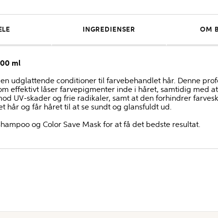
ELE
INGREDIENSER
OM 
000 ml
 en udglattende conditioner til farvebehandlet hår. Denne prof
m effektivt låser farvepigmenter inde i håret, samtidig med at
od UV-skader og frie radikaler, samt at den forhindrer farvesk
 hår og får håret til at se sundt og glansfuldt ud.
mpoo og Color Save Mask for at få det bedste resultat.