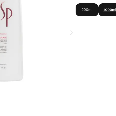
200ml
1000m