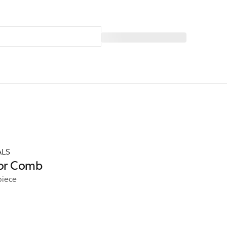
ALS
lor Comb
piece