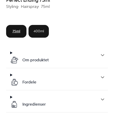
Perfect Ending 75ml
Styling
Hairspray
75ml
75ml
400ml
Om produktet
Fordele
Ingredienser