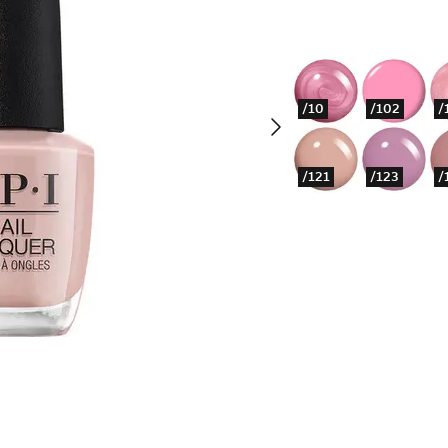
/10
/102
/
/121
/123
/