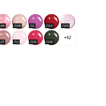
106
/108
/11
/113
/119
+52
127
/13
/132
/136