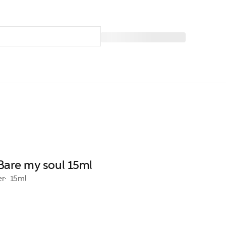
 Bare my soul 15ml
er
15ml