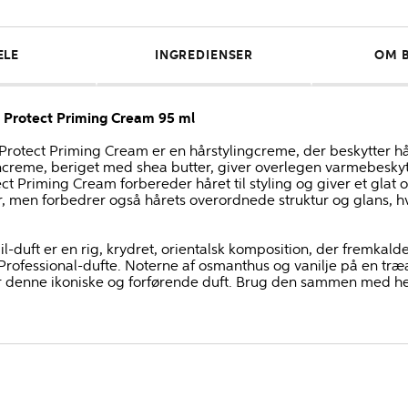
ELE
INGREDIENSER
OM 
n Protect Priming Cream 95 ml
 Protect Priming Cream er en hårstylingcreme, der beskytter h
ncreme, beriget med shea butter, giver overlegen varmebeskytte
tect Priming Cream forbereder håret til styling og giver et glat 
men forbedrer også hårets overordnede struktur og glans, hvilk
l-duft er en rig, krydret, orientalsk komposition, der fremkald
m Professional-dufte. Noterne af osmanthus og vanilje på en 
ner denne ikoniske og forførende duft. Brug den sammen med hel