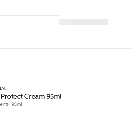
NAL
n Protect Cream 95ml
ents
95ml