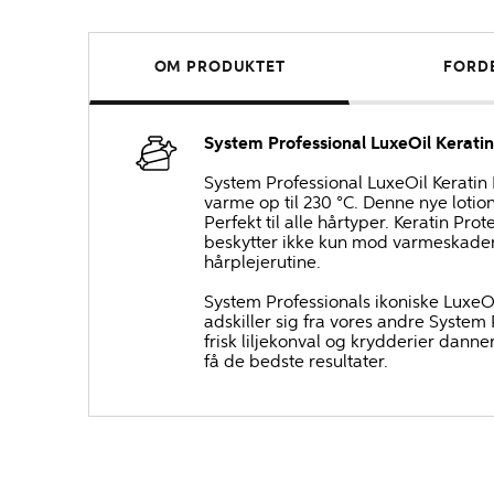
OM PRODUKTET
FORD
System Professional LuxeOil Kerati
System Professional LuxeOil Keratin
varme op til 230 °C. Denne nye lotio
Perfekt til alle hårtyper. Keratin Pro
beskytter ikke kun mod varmeskader, 
hårplejerutine.
System Professionals ikoniske LuxeOi
adskiller sig fra vores andre Syste
frisk liljekonval og krydderier dan
få de bedste resultater.