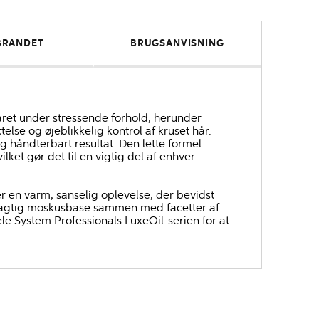
BRANDET
BRUGSANVISNING
året under stressende forhold, herunder
lse og øjeblikkelig kontrol af kruset hår.
og håndterbart resultat. Den lette formel
et gør det til en vigtig del af enhver
er en varm, sanselig oplevelse, der bevidst
træagtig moskusbase sammen med facetter af
e System Professionals LuxeOil-serien for at