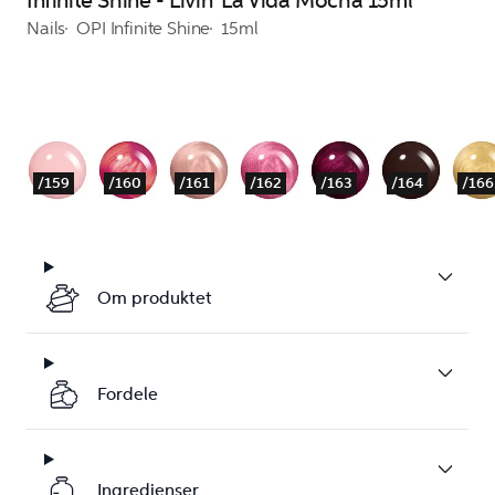
Infinite Shine - Livin' La Vida Mocha 15ml
Nails
OPI Infinite Shine
15ml
/159
/160
/161
/162
/163
/164
/166
Om produktet
Fordele
Ingredienser