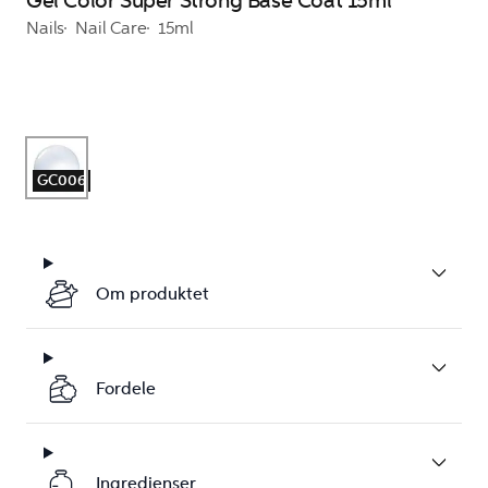
Gel Color Super Strong Base Coat 15ml
Nails
Nail Care
15ml
GC006
Om produktet
Fordele
Ingredienser