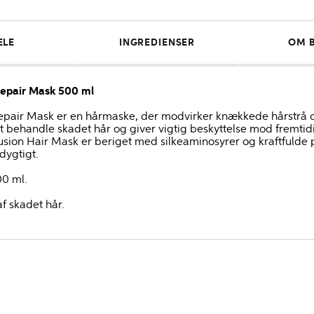
ELE
INGREDIENSER
OM 
Repair Mask 500 ml
Repair Mask er en hårmaske, der modvirker knækkede hårstrå og 
 at behandle skadet hår og giver vigtig beskyttelse mod frem
Fusion Hair Mask er beriget med silkeaminosyrer og kraftfulde p
ygtigt.
00 ml.
af skadet hår.