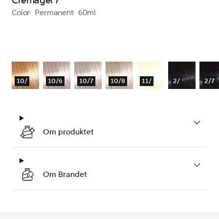
Cremagel 7
Color
Permanent
60ml
10/
10/6
10/7
10/8
11/
2/
2/7
Om produktet
Om Brandet