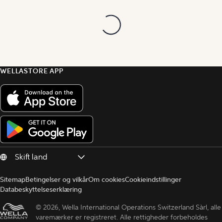
WELLASTORE APP
Sitemap
Betingelser og vilkår
Om cookies
Cookieindstillinger
Databeskyttelseserklæring
© 
2026, Wella International Operations Switzerland Sàrl, alle 
varemærker er registreret. Alle rettigheder forbeholdes