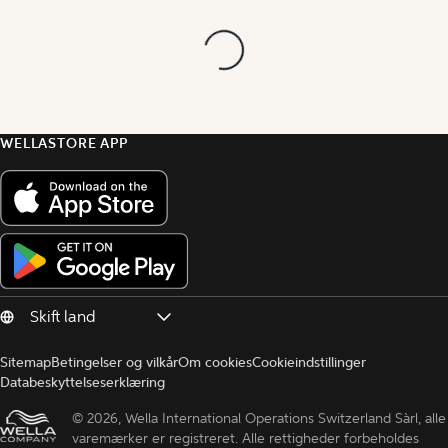
WELLASTORE APP
Sitemap
Betingelser og vilkår
Om cookies
Cookieindstillinger
Databeskyttelseserklæring
© 
2026, Wella International Operations Switzerland Sàrl, alle 
varemærker er registreret. Alle rettigheder forbeholdes