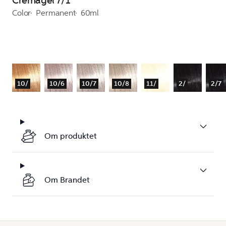
Cremagel 7/1
Color
Permanent
60ml
10/
10/6
10/7
10/8
11/
2/
2/7
Om produktet
Om Brandet